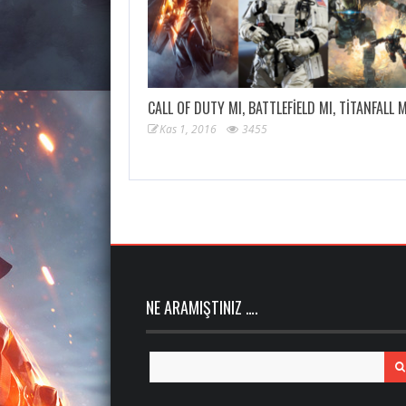
CALL OF DUTY MI, BATTLEFIELD MI, TITANFALL 
Kas 1, 2016
3455
NE ARAMIŞTINIZ ….
Search
for: