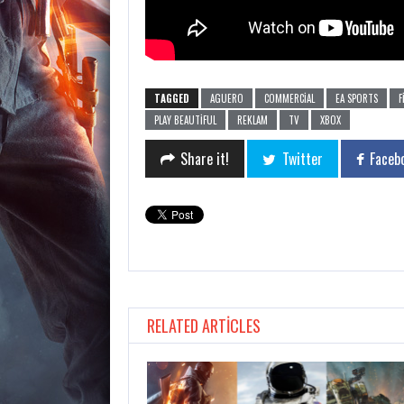
TAGGED
AGUERO
COMMERCIAL
EA SPORTS
F
PLAY BEAUTIFUL
REKLAM
TV
XBOX
Share it!
Twitter
Faceb
RELATED ARTICLES