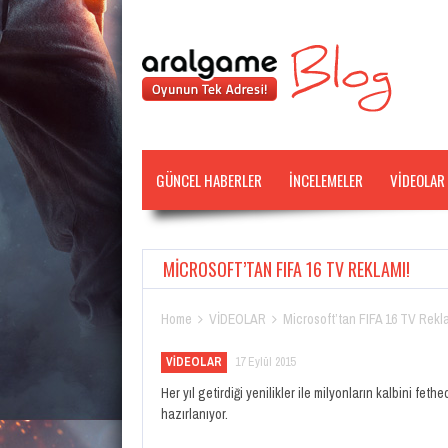
GÜNCEL HABERLER
İNCELEMELER
VİDEOLAR
MICROSOFT’TAN FIFA 16 TV REKLAMI!
Home
VİDEOLAR
Microsoft’tan FIFA 16 TV Rekl


VİDEOLAR
17 Eylül 2015
Her yıl getirdiği yenilikler ile milyonların kalbini fe
hazırlanıyor.