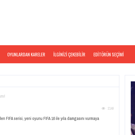
OYUNLARDAN KARELER
İLGİNİZİ ÇEKEBİLİR
EDITÖRÜN SEÇIMI
amı!
2149
theden FIFA serisi, yeni oyunu FIFA 16 ile yıla damgasını vurmaya