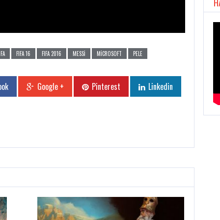
H
IFA
FIFA 16
FIFA 2016
MESSI
MICROSOFT
PELE
ook
Google +
Pinterest
Linkedin