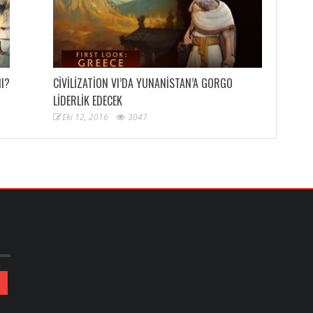
MI?
CIVILIZATION VI’DA YUNANISTAN’A GORGO
LIDERLIK EDECEK
Eki 12, 2016
3047