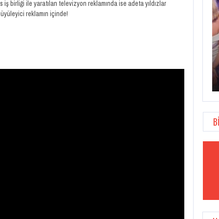
 birliği ile yaratılan televizyon reklamında ise adeta yıldızlar
üyüleyici reklamın içinde!
OVERWATCH ANNIVERSARY KUTLAMALARI 22
MAYIS’TA…
B