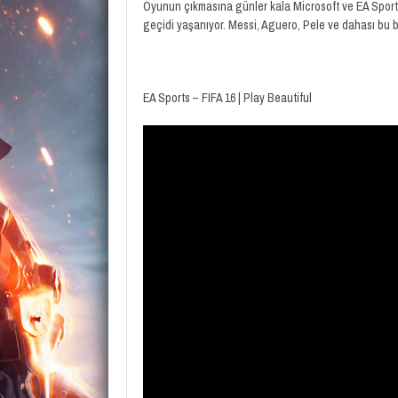
Oyunun çıkmasına günler kala Microsoft ve EA Sports iş
geçidi yaşanıyor. Messi, Aguero, Pele ve dahası bu b
EA Sports – FIFA 16 | Play Beautiful