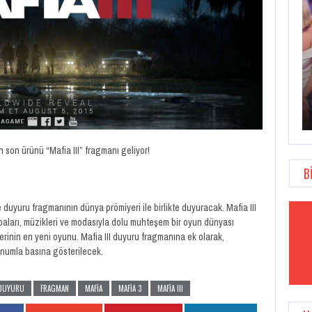
OVERWATCH ANNIVERSARY KUTLAMALARI 22
MAYIS’TA…
ın son ürünü “Mafia III” fragmanı geliyor!
B
 duyuru fragmanının dünya prömiyeri ile birlikte duyuracak. Mafia III
baları, müzikleri ve modasıyla dolu muhteşem bir oyun dünyası
rinin en yeni oyunu. Mafia III duyuru fragmanına ek olarak,
unumla basına gösterilecek.
DUYURU
FRAGMAN
MAFIA
MAFIA 3
MAFIA III