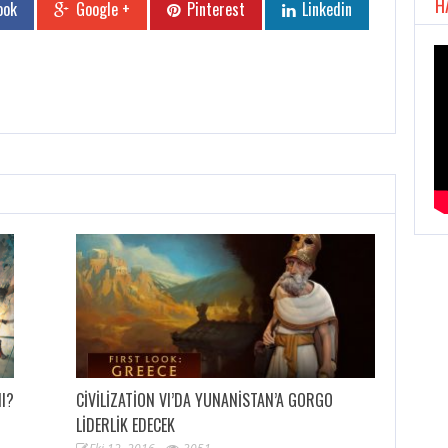
H
ook
Google +
Pinterest
Linkedin
MI?
CIVILIZATION VI’DA YUNANISTAN’A GORGO
LIDERLIK EDECEK