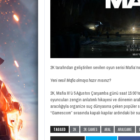
2K tarafından geliştirilen sevilen oyun serisi Mafia’n
Yeni nesil Mafia olmaya hazır mısınız?
2K, Mafia III’ü 5 Ağustos Çarşamba günü saat 15:00’te
oyuncuları zengin anlatımlı hikayesi ve dönemin ara
aracılığıyla organize suç dünyasına çeken popüler se
“Gamescom” sırasında kapalı kapılar ardındaki bir s
TAGGED
2K
2K GAMES
ARAL
ARALGAME