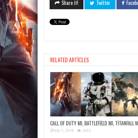
Share it!
Twitter
Faceb
RELATED ARTICLES
CALL OF DUTY MI, BATTLEFIELD MI, TITANFALL 
Kas 1, 2016
3455