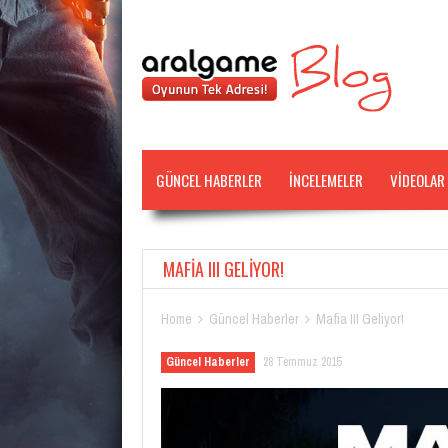
GÜNCEL HABERLER
İNCELEMELER
VİDEOLAR
MAFIA III GELIYOR!
Home
Güncel Haberler
Mafia III Geliyor!


Güncel Haberler
28 Temmuz 2015