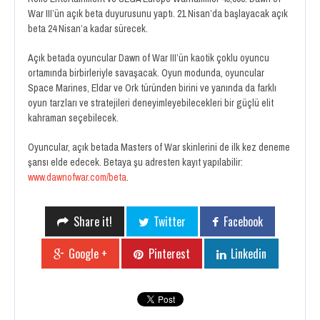
War III’ün açık beta duyurusunu yaptı. 21 Nisan’da başlayacak açık
beta 24 Nisan’a kadar sürecek.
Açık betada oyuncular Dawn of War III’ün kaotik çoklu oyuncu
ortamında birbirleriyle savaşacak. Oyun modunda, oyuncular
Space Marines, Eldar ve Ork türünden birini ve yanında da farklı
oyun tarzları ve stratejileri deneyimleyebilecekleri bir güçlü elit
kahraman seçebilecek.
Oyuncular, açık betada Masters of War skinlerini de ilk kez deneme
şansı elde edecek. Betaya şu adresten kayıt yapılabilir:
www.dawnofwar.com/beta
.
Share it!
Twitter
Facebook
Google +
Pinterest
Linkedin