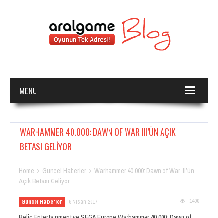
MENU
WARHAMMER 40.000: DAWN OF WAR III’ÜN AÇIK
BETASI GELIYOR
Home
Güncel Haberler
Warhammer 40.000: Dawn of War III’ün


Açık Betası Geliyor
1400
Güncel Haberler
6 Nisan 2017
Relic Entertainment ve SEGA Europe Warhammer 40,000: Dawn of