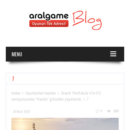
MENU
7
Home
Oyunlardan Kareler
Grand Theft Auto V'in PC


versiyonundan "Harika" görseller yayınlandı.
7

0
1580
30 Mart 2015