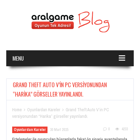
MENU
GRAND THEFT AUTO V’IN PC VERSIYONUNDAN
“HARIKA” GÖRSELLER YAYINLANDI.
Home
Oyunlardan Kareler
Grand Theft Auto V’in PC


versiyonundan “Harika” görseller yayınlandı.
0
4233
Oyunlardan Kareler
30 Mart 2015
Ertelemeler ile oyuncuları hüsranlarla fakat ön sipariş avantajlarıyla