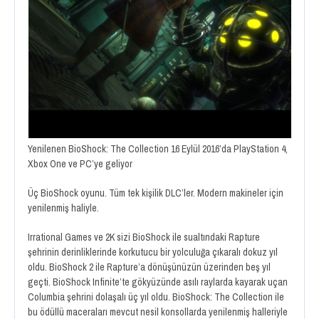
Yenilenen BioShock: The Collection 16 Eylül 2016’da PlayStation 4,
Xbox One ve PC’ye geliyor
Üç BioShock oyunu. Tüm tek kişilik DLC’ler. Modern makineler için
yenilenmiş haliyle.
Irrational Games ve 2K sizi BioShock ile sualtındaki Rapture
şehrinin derinliklerinde korkutucu bir yolculuğa çıkaralı dokuz yıl
oldu. BioShock 2 ile Rapture’a dönüşünüzün üzerinden beş yıl
geçti. BioShock Infinite’te gökyüzünde asılı raylarda kayarak uçan
Columbia şehrini dolaşalı üç yıl oldu. BioShock: The Collection ile
bu ödüllü maceraları mevcut nesil konsollarda yenilenmiş halleriyle