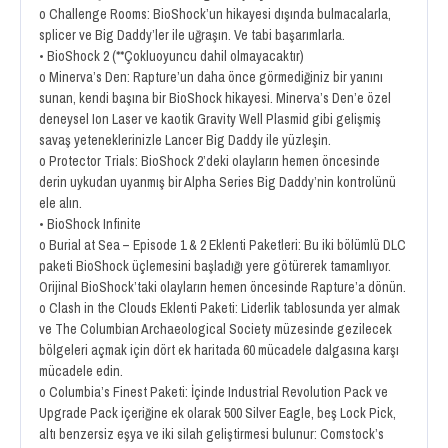
o Challenge Rooms: BioShock’un hikayesi dışında bulmacalarla,
splicer ve Big Daddy’ler ile uğraşın. Ve tabi başarımlarla.
• BioShock 2 (**Çokluoyuncu dahil olmayacaktır)
o Minerva’s Den: Rapture’un daha önce görmediğiniz bir yanını
sunan, kendi başına bir BioShock hikayesi. Minerva’s Den’e özel
deneysel Ion Laser ve kaotik Gravity Well Plasmid gibi gelişmiş
savaş yeteneklerinizle Lancer Big Daddy ile yüzleşin.
o Protector Trials: BioShock 2’deki olayların hemen öncesinde
derin uykudan uyanmış bir Alpha Series Big Daddy’nin kontrolünü
ele alın.
• BioShock Infinite
o Burial at Sea – Episode 1 & 2 Eklenti Paketleri: Bu iki bölümlü DLC
paketi BioShock üçlemesini başladığı yere götürerek tamamlıyor.
Orijinal BioShock’taki olayların hemen öncesinde Rapture’a dönün.
o Clash in the Clouds Eklenti Paketi: Liderlik tablosunda yer almak
ve The Columbian Archaeological Society müzesinde gezilecek
bölgeleri açmak için dört ek haritada 60 mücadele dalgasına karşı
mücadele edin.
o Columbia’s Finest Paketi: İçinde Industrial Revolution Pack ve
Upgrade Pack içeriğine ek olarak 500 Silver Eagle, beş Lock Pick,
altı benzersiz eşya ve iki silah geliştirmesi bulunur: Comstock’s