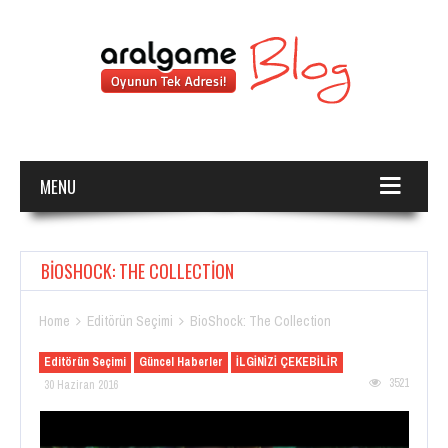
MENU
BIOSHOCK: THE COLLECTION
Home
Editörün Seçimi
BioShock: The Collection


Editörün Seçimi
Güncel Haberler
İLGİNİZİ ÇEKEBİLİR
3521
30 Haziran 2016