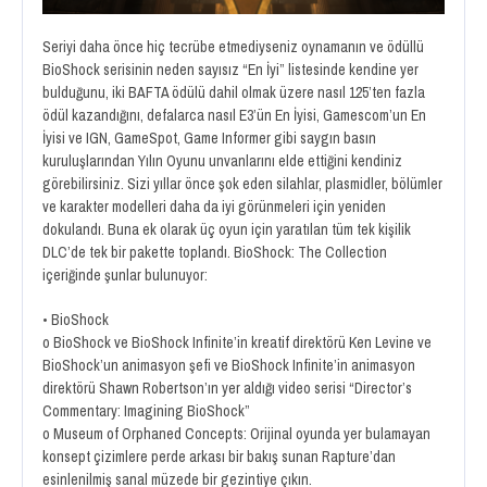
Seriyi daha önce hiç tecrübe etmediyseniz oynamanın ve ödüllü
BioShock serisinin neden sayısız “En İyi” listesinde kendine yer
bulduğunu, iki BAFTA ödülü dahil olmak üzere nasıl 125’ten fazla
ödül kazandığını, defalarca nasıl E3’ün En İyisi, Gamescom’un En
İyisi ve IGN, GameSpot, Game Informer gibi saygın basın
kuruluşlarından Yılın Oyunu unvanlarını elde ettiğini kendiniz
görebilirsiniz. Sizi yıllar önce şok eden silahlar, plasmidler, bölümler
ve karakter modelleri daha da iyi görünmeleri için yeniden
dokulandı. Buna ek olarak üç oyun için yaratılan tüm tek kişilik
DLC’de tek bir pakette toplandı. BioShock: The Collection
içeriğinde şunlar bulunuyor:
• BioShock
o BioShock ve BioShock Infinite’in kreatif direktörü Ken Levine ve
BioShock’un animasyon şefi ve BioShock Infinite’in animasyon
direktörü Shawn Robertson’ın yer aldığı video serisi “Director’s
Commentary: Imagining BioShock”
o Museum of Orphaned Concepts: Orijinal oyunda yer bulamayan
konsept çizimlere perde arkası bir bakış sunan Rapture’dan
esinlenilmiş sanal müzede bir gezintiye çıkın.