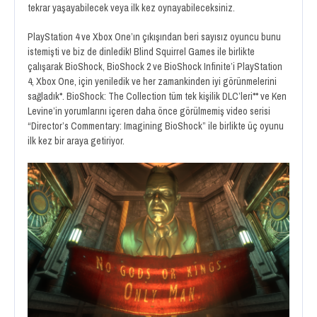
tekrar yaşayabilecek veya ilk kez oynayabileceksiniz.
PlayStation 4 ve Xbox One’ın çıkışından beri sayısız oyuncu bunu
istemişti ve biz de dinledik! Blind Squirrel Games ile birlikte
çalışarak BioShock, BioShock 2 ve BioShock Infinite’i PlayStation
4, Xbox One, için yeniledik ve her zamankinden iyi görünmelerini
sağladık*. BioShock: The Collection tüm tek kişilik DLC’leri** ve Ken
Levine’in yorumlarını içeren daha önce görülmemiş video serisi
“Director’s Commentary: Imagining BioShock” ile birlikte üç oyunu
ilk kez bir araya getiriyor.