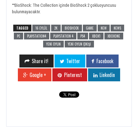
**BioShock: The Collection içinde BioShock 2 çokluoyuncusu
bulunmayacaktır.
TAGGED
16 EYLÜL
2K
BIOSHOCK
GAME
NEW
NEWS
PC
PLAYSTATION4
PLAYSTATION 4
PS4
XBOX1
XBOXONE
YENI OYUN
YENI OYUN ÇIKIŞI
Share it!
Twitter
Facebook
Google +
Pinterest
Linkedin