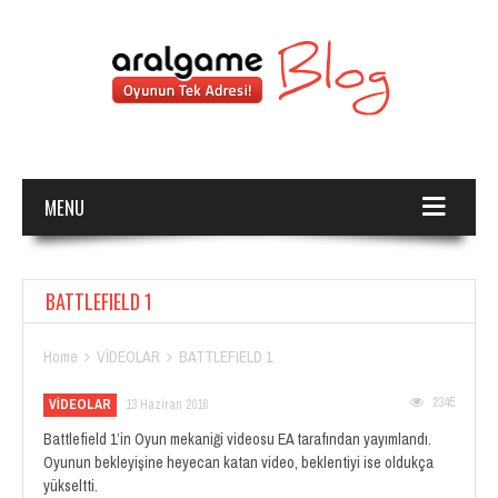
MENU
BATTLEFIELD 1
Home
VİDEOLAR
BATTLEFIELD 1


2345
VİDEOLAR
13 Haziran 2016
Battlefield 1’in Oyun mekaniği videosu EA tarafından yayımlandı.
Oyunun bekleyişine heyecan katan video, beklentiyi ise oldukça
yükseltti.