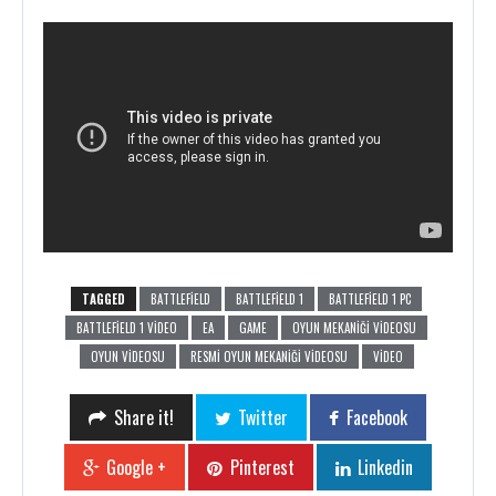
TAGGED
BATTLEFIELD
BATTLEFIELD 1
BATTLEFIELD 1 PC
BATTLEFIELD 1 VIDEO
EA
GAME
OYUN MEKANIĞI VIDEOSU
OYUN VIDEOSU
RESMI OYUN MEKANIĞI VIDEOSU
VIDEO
Share it!
Twitter
Facebook
Google +
Pinterest
Linkedin