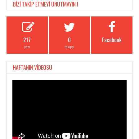
BİZİ TAKİP ETMEYİ UNUTMAYIN !
217
0
Facebook
yazı
takipçi
HAFTANIN VİDEOSU