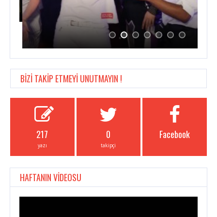
BİZİ TAKİP ETMEYİ UNUTMAYIN !
217
0
Facebook
yazı
takipçi
HAFTANIN VİDEOSU