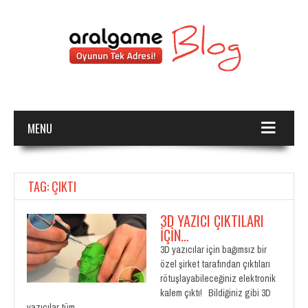
MENU
TAG: ÇIKTI
3D YAZICI ÇIKTILARI
İÇIN…
3D yazıcılar için bağımsız bir
özel şirket tarafından çıktıları
rötuşlayabileceğiniz elektronik
kalem çıktı! Bildiğiniz gibi 3D
yazıcılar tüm…