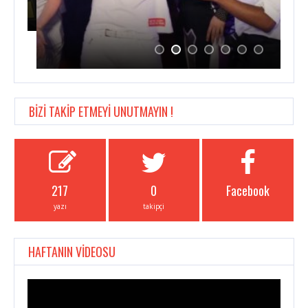
BİZİ TAKİP ETMEYİ UNUTMAYIN !
217
0
Facebook
yazı
takipçi
HAFTANIN VİDEOSU