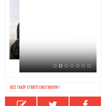
S’TA…
JUST DANCE WORLD CUP 2018’DE…
MA
BİZİ TAKİP ETMEYİ UNUTMAYIN !