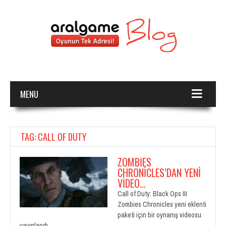
MENU
TAG: CALL OF DUTY
ZOMBIES
CHRONICLES’DAN YENI
VIDEO…
Call of Duty: Black Ops III
Zombies Chronicles yeni eklenti
paketi için bir oynanış videosu
yayınlandı.