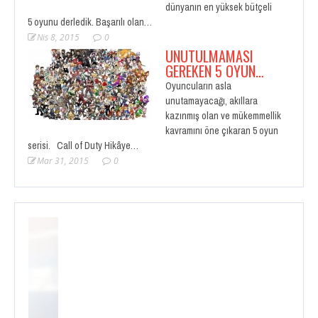
dünyanın en yüksek bütçeli
5 oyunu derledik. Başarılı olan…
Nis 8, 2015
0
UNUTULMAMASI
GEREKEN 5 OYUN…
Oyuncuların asla
unutamayacağı, akıllara
kazınmış olan ve mükemmellik
kavramını öne çıkaran 5 oyun
serisi. Call of Duty Hikâye…
Mar 31, 2015
0