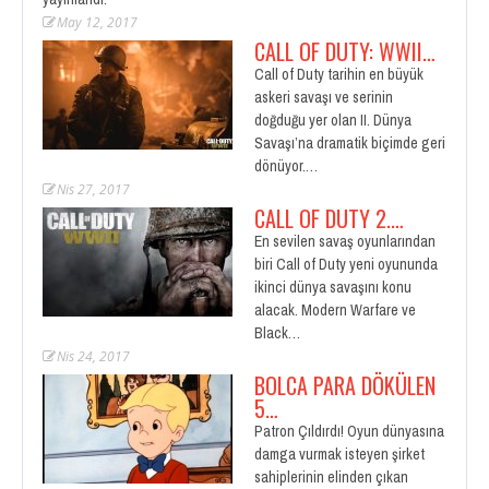
May 12, 2017
CALL OF DUTY: WWII…
Call of Duty tarihin en büyük
askeri savaşı ve serinin
doğduğu yer olan II. Dünya
Savaşı’na dramatik biçimde geri
dönüyor.…
Nis 27, 2017
CALL OF DUTY 2.…
En sevilen savaş oyunlarından
biri Call of Duty yeni oyununda
ikinci dünya savaşını konu
alacak. Modern Warfare ve
Black…
Nis 24, 2017
BOLCA PARA DÖKÜLEN
5…
Patron Çıldırdı! Oyun dünyasına
damga vurmak isteyen şirket
sahiplerinin elinden çıkan