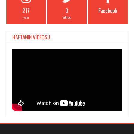
217
0
Facebook
yazı
takipçi
HAFTANIN VİDEOSU