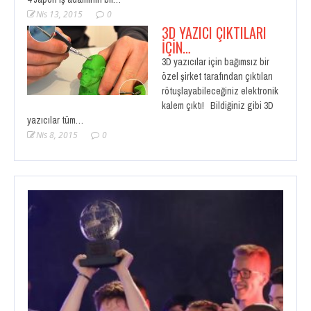
Nis 13, 2015
0
3D YAZICI ÇIKTILARI
İÇIN…
3D yazıcılar için bağımsız bir
özel şirket tarafından çıktıları
rötuşlayabileceğiniz elektronik
kalem çıktı! Bildiğiniz gibi 3D
yazıcılar tüm…
Nis 8, 2015
0