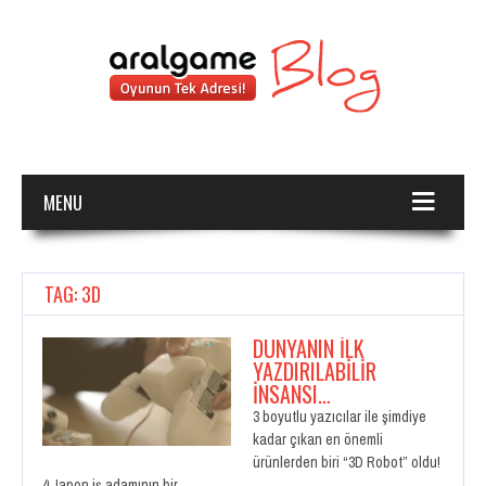
MENU
TAG: 3D
DÜNYANIN İLK
YAZDIRILABILIR
İNSANSI…
3 boyutlu yazıcılar ile şimdiye
kadar çıkan en önemli
ürünlerden biri “3D Robot” oldu!
4 Japon iş adamının bir…