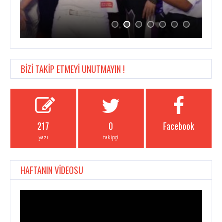
BİZİ TAKİP ETMEYİ UNUTMAYIN !
217
0
Facebook
yazı
takipçi
HAFTANIN VİDEOSU