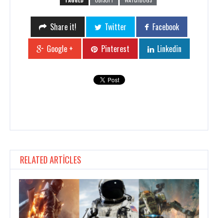
TAGGED
UBISOFT
WATCHDOGS
Share it!
Twitter
Facebook
Google +
Pinterest
Linkedin
RELATED ARTICLES