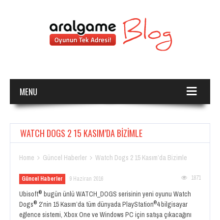
MENU
WATCH DOGS 2 15 KASIM’DA BIZIMLE
Home
Güncel Haberler
Watch Dogs 2 15 Kasım’da Bizimle


1871
Güncel Haberler
9 Haziran 2016
®
Ubisoft
bugün ünlü WATCH_DOGS serisinin yeni oyunu Watch
®
®
Dogs
2’nin 15 Kasım’da tüm dünyada PlayStation
4 bilgisayar
eğlence sistemi, Xbox One ve Windows PC için satışa çıkacağını