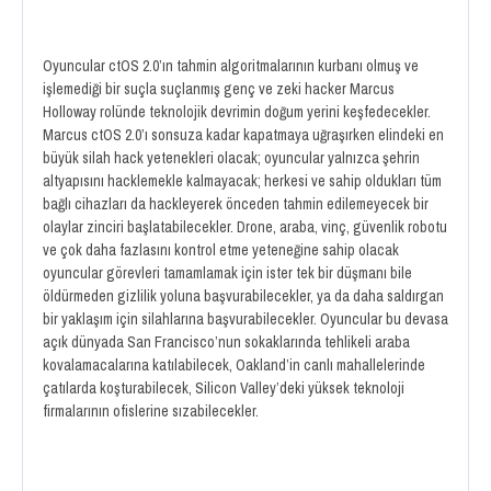
Oyuncular ctOS 2.0’ın tahmin algoritmalarının kurbanı olmuş ve
işlemediği bir suçla suçlanmış genç ve zeki hacker Marcus
Holloway rolünde teknolojik devrimin doğum yerini keşfedecekler.
Marcus ctOS 2.0’ı sonsuza kadar kapatmaya uğraşırken elindeki en
büyük silah hack yetenekleri olacak; oyuncular yalnızca şehrin
altyapısını hacklemekle kalmayacak; herkesi ve sahip oldukları tüm
bağlı cihazları da hackleyerek önceden tahmin edilemeyecek bir
olaylar zinciri başlatabilecekler. Drone, araba, vinç, güvenlik robotu
ve çok daha fazlasını kontrol etme yeteneğine sahip olacak
oyuncular görevleri tamamlamak için ister tek bir düşmanı bile
öldürmeden gizlilik yoluna başvurabilecekler, ya da daha saldırgan
bir yaklaşım için silahlarına başvurabilecekler. Oyuncular bu devasa
açık dünyada San Francisco’nun sokaklarında tehlikeli araba
kovalamacalarına katılabilecek, Oakland’in canlı mahallelerinde
çatılarda koşturabilecek, Silicon Valley’deki yüksek teknoloji
firmalarının ofislerine sızabilecekler.