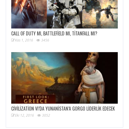
CALL OF DUTY MI, BATTLEFIELD MI, TITANFALL MI?
Kas 1, 2016
3456
CIVILIZATION VI’DA YUNANISTAN’A GORGO LIDERLIK EDECEK
Eki 12, 2016
3052