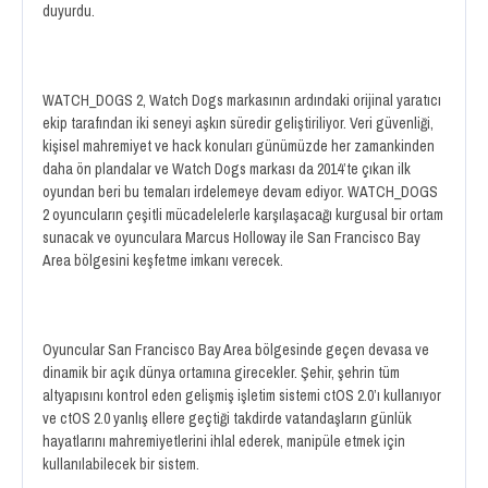
duyurdu.
WATCH_DOGS 2, Watch Dogs markasının ardındaki orijinal yaratıcı
ekip tarafından iki seneyi aşkın süredir geliştiriliyor. Veri güvenliği,
kişisel mahremiyet ve hack konuları günümüzde her zamankinden
daha ön plandalar ve Watch Dogs markası da 2014’te çıkan ilk
oyundan beri bu temaları irdelemeye devam ediyor. WATCH_DOGS
2 oyuncuların çeşitli mücadelelerle karşılaşacağı kurgusal bir ortam
sunacak ve oyunculara Marcus Holloway ile San Francisco Bay
Area bölgesini keşfetme imkanı verecek.
Oyuncular San Francisco Bay Area bölgesinde geçen devasa ve
dinamik bir açık dünya ortamına girecekler. Şehir, şehrin tüm
altyapısını kontrol eden gelişmiş işletim sistemi ctOS 2.0’ı kullanıyor
ve ctOS 2.0 yanlış ellere geçtiği takdirde vatandaşların günlük
hayatlarını mahremiyetlerini ihlal ederek, manipüle etmek için
kullanılabilecek bir sistem.