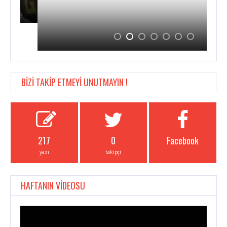
BİZİ TAKİP ETMEYİ UNUTMAYIN !
217
0
Facebook
yazı
takipçi
HAFTANIN VİDEOSU