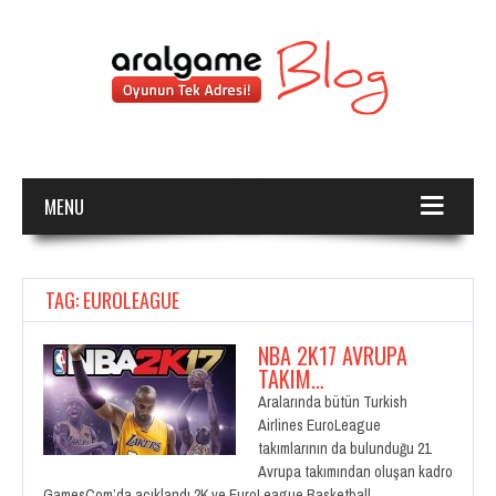
MENU
TAG: EUROLEAGUE
NBA 2K17 AVRUPA
TAKIM…
Aralarında bütün Turkish
Airlines EuroLeague
takımlarının da bulunduğu 21
Avrupa takımından oluşan kadro
GamesCom’da açıklandı 2K ve EuroLeague Basketball…