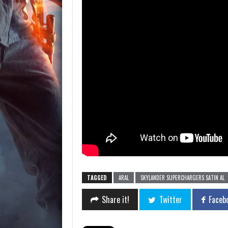
TAGGED
ARAL
SKYLANDER SUPERCHARGERS SATIN AL
Share it!
Twitter
Faceb