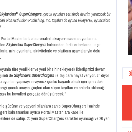
®
Skylanders
SuperChargers,
çocuk oyunları serisinde devrim yaratacak bir
eri olan Activision Publishing, Inc. taşıtları da oyuna ekleyerek, oyunculara
cek…
OVERWATCH ANNIVERSARY KUTLAMALARI 22
n Portal Master’lar bol adrenalinli aksiyon-macera oyunlarına
MAYIS’TA…
rilen
Skylanders SuperChargers
birbirinden farklı ortamlarda, taşıt
rla, mini oyunlarla, aktivitelerle ve platform aşamalarıyla dolu
.
yunla türe yenilikler ve yeni bir sihir ekleyerek liderliğimizi devam
B
, şimdi de
Skylanders SuperChargers
ile taşıtlara hayat veriyoruz” diyor
u oyunları yapmayı seviyoruz çünkü başarılı olmak için içinizdeki
angi çocuk acayip güçleri olan süper taşıtları ve onlarla atılacağı
rgers
bu hayalleri gerçeğe dönüştürecek.”
mle gücüne ve yepyeni silahlara sahip SuperChargers isminde
rgers kahramanları ayrıca Portal Master’lara Kaos ile
eklere de sahip. 20 yeni SuperChargers karakter oyuncağı ve 20 yeni