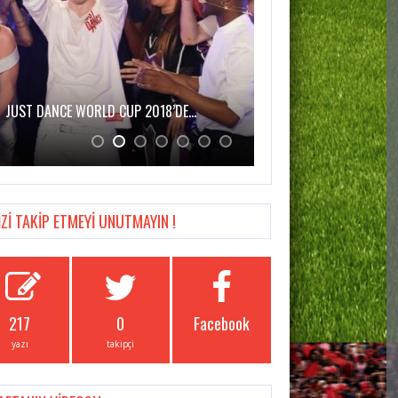
JUST DANCE WORLD CUP 2018’DE…
MASSIVE ENTERTAINMEN
2…
İZİ TAKİP ETMEYİ UNUTMAYIN !
217
0
Facebook
yazı
takipçi