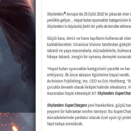
®
Skylanders
Avrupa’da 25 Eylül 2015’te çıkacak olan
yenilikle geliyor… Hayat bulan oyuncaklar kategorisinin lid
Skylanders’ın büyüsünü farklı bir yolla da tecrübe ettire
Güçlü kara, deniz ve hava taşıtlarını kullanacak ola
katılabilecekler. Vicarious Visions tarafından gelişti
tabanlı ve yaya maceralarla, mücadelelerle, bulmacala
hikaye tabanlı, zengin bir oynanış deneyimi sunacak
“Hayat bulan oyuncaklar kategorisini yarattık ve her o
ettiriyoruz. İlk önce aksiyon figürlerine hayat verdik
Activision Publishing, Inc. CEO’su Eric Hirshberg. “B
çocukla devamlı olarak iletişim halinde olmalısınız. H
maceraları hayal etmemiştir ki?
Skylanders SuperCha
Skylanders SuperChargers
yeni hareketlere, güçlü ha
yepyeni bir kahraman sınıfını tanıtıyor. Bu SuperCha
mücadelelerinde yardımcı olacak özel oyun içi yeten
taşıt satışa sunulacak.