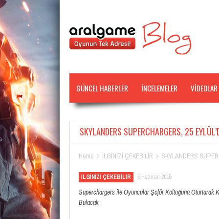
GÜNCEL HABERLER
İNCELEMELER
VİDEOLAR
SKYLANDERS SUPERCHARGERS, 25 EYLÜL’D
Home
İLGİNİZİ ÇEKEBİLİR
SKYLANDERS SUPERC


İLGİNİZİ ÇEKEBİLİR
5 Haziran 2015
Superchargers ile Oyuncular Şoför Koltuğuna Oturtarak 
Bulacak