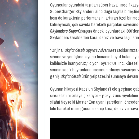
Oyuncular oyundaki taşıtları süper havalı modifikasyon
SuperCharger Skylander’ı ait olduğu taşıtla birleşt
hem de karakterin performansını arttıran özel bir mo
kalmayacak, çok sayıda hareketli parçaları sayesind
Skylanders SuperChargers
önceki oyunlardaki 300’den
Skylanders karakterleri kara, deniz ve hava taşıtların
“Orijinal
Skylanders® Spyro’s Adventure
’ı stoklarımıza
sihrine ve yeniliğine, ayrıca firmanın hayat bulan 
kalbimizle inanıyoruz,” diyor Toys“R”Us, Inc. Kürese
serinin sadık hayranlarını memnun etmeyi başarıyor v
geniş
Skylanders®
ürün yelpazesini sunmaya devam
Oyunun hikayesi Kaos’un Skylands’i ele geçirme çab
sinsi silahını ortaya çıkarıyor – gökyüzünü yiyebil
silahı! Neyse ki Master Eon uyarı işaretlerini öncede
bile hareket etme gücüne sahip kara, deniz ve hava ta