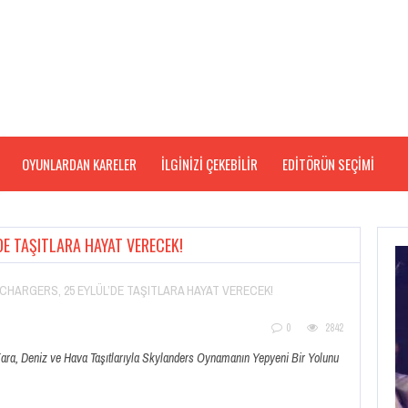
OYUNLARDAN KARELER
İLGİNİZİ ÇEKEBİLİR
EDITÖRÜN SEÇIMI
E TAŞITLARA HAYAT VERECEK!
HARGERS, 25 EYLÜL’DE TAŞITLARA HAYAT VERECEK!
0
2842
Kara, Deniz ve Hava Taşıtlarıyla Skylanders Oynamanın Yepyeni Bir Yolunu