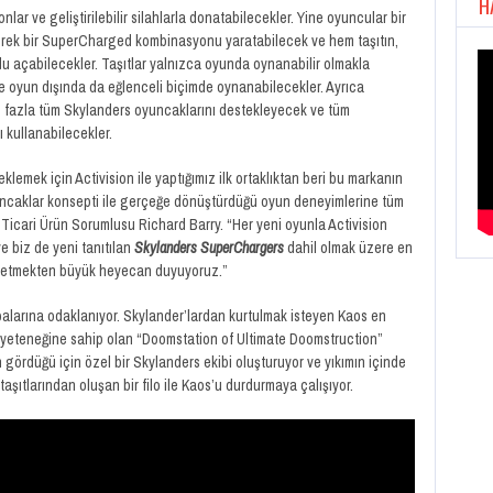
H
lar ve geliştirilebilir silahlarla donatabilecekler. Yine oyuncular bir
irerek bir SuperCharged kombinasyonu yaratabilecek ve hem taşıtın,
du açabilecekler. Taşıtlar yalnızca oyunda oynanabilir olmakla
e oyun dışında da eğlenceli biçimde oynanabilecekler. Ayrıca
 fazla tüm Skylanders oyuncaklarını destekleyecek ve tüm
ı kullanabilecekler.
 eklemek için Activision ile yaptığımız ilk ortaklıktan beri bu markanın
oyuncaklar konsepti ile gerçeğe dönüştürdüğü oyun deneyimlerine tüm
l Ticari Ürün Sorumlusu Richard Barry. “Her yeni oyunla Activision
e biz de yeni tanıtılan
Skylanders SuperChargers
dahil olmak üzere en
 etmekten büyük heyecan duyuyoruz.”
alarına odaklanıyor. Skylander’lardan kurtulmak isteyen Kaos en
me yeteneğine sahip olan “Doomstation of Ultimate Doomstruction”
n gördüğü için özel bir Skylanders ekibi oluşturuyor ve yıkımın içinde
şıtlarından oluşan bir filo ile Kaos’u durdurmaya çalışıyor.