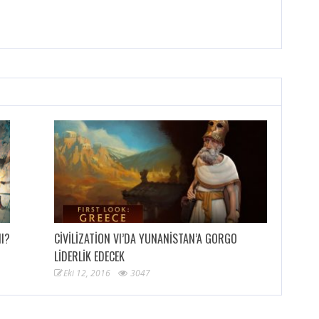
MI?
CIVILIZATION VI’DA YUNANISTAN’A GORGO
LIDERLIK EDECEK
Eki 12, 2016
3047