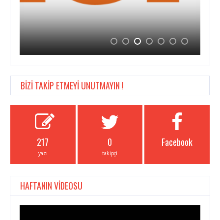
BİZİ TAKİP ETMEYİ UNUTMAYIN !
217
0
Facebook
yazı
takipçi
HAFTANIN VİDEOSU