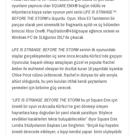
oyunların yayıncısı olan SQUARE ENIX® bugün ödüllü ve
milyonlarca kopya satan oyunun yeni serisi
LIFE IS STRANGE™:
BEFORE THE STORM
’u duyurdu. Oyun, Xbox E3 Tanıtımının bir
parçası olarak yeni sinematik bir fragmanla açıldı ve üç bölümden
birincisi Xbox One®, PlayStation®4 bilgisayar eğlence sistemi ve
Windows PC’de 31 Ağustos 2017’de çıkacak.
LIFE IS STRANGE: BEFORE THE STORM
serinin ilk oyunundaki
olaylar gerçekleşmeden üç sene önce Arcadia Körfezi’nde geçiyor.
Oyuncular, başarılı olmayı amaçlayan güzel ve popular Rachel
Amber ile muhtemel olmayan bir dostluk kuran 16 yaşındaki isyankar
Chloe Price rolünü üstlenecek. Rachel’ın dünyası bir aile sırrıyla
altüst olduğunda, bu yeni kurulan ittifak kendi şeytanlarını
yenmeleri için birbirine güç verecek.
“
LIFE IS STRANGE: BEFORE THE STORM
bu yıl Square Enix için
önemli bir oyun ve Arcadia Körfezi’ne geri dönmeyi isteyen
hayranlara karşı doğrudan bir yanıt olarak yaratılıyor. Böylece
sevdikleri karakterleri tekrar buluşabilecekler” diyor Square Enix
Londra Stüdyolarının Başkanı Lee Singleton. “Birçok kişi hayatını
önemli derecede etkileyen, o kişiyi kendisi yapan birini söyleyebilir.