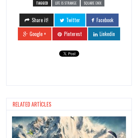
TAGGED
LIFE IS STRANGE
SQUARE ENIX
Share it!
Twitter
Facebook
Google +
Pinterest
Linkedin
RELATED ARTICLES