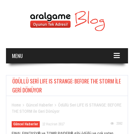
MENU
ÖDÜLLÜ SERI LIFE IS STRANGE: BEFORE THE STORM ILE
GERI DÖNÜYOR
Home
Güncel Haberler
Ödüllü Seri LIFE IS STRANGE: BEFORE


THE STORM ile Geri Dönüyor
2092
Güncel Haberler
12 Haziran 2017
FINAL FANTASY® ve TOMB RAIDER® gibi ödüllü ve çok satan