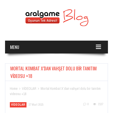
MENU
MORTAL KOMBAT X’DAN VAHŞET DOLU BIR TANITIM
VIDEOSU +18
Home
VİDEOLAR
Mortal Kombat X’dan vahşet dolu bir tanıtım


videosu +18
0
2137
VİDEOLAR
27 Mart 2015