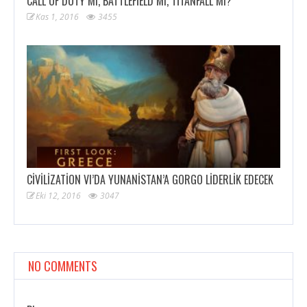
CALL OF DUTY MI, BATTLEFIELD MI, TITANFALL MI?
Kas 1, 2016
3455
CIVILIZATION VI’DA YUNANISTAN’A GORGO LIDERLIK EDECEK
Eki 12, 2016
3047
NO COMMENTS