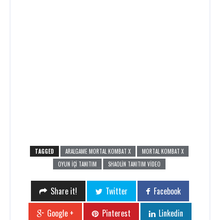
TAGGED
ARALGAME MORTAL KOMBAT X
MORTAL KOMBAT X
OYUN IÇI TANITIM
SHAOLIN TANITIM VIDEO
Share it!
Twitter
Facebook
Google +
Pinterest
Linkedin