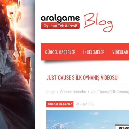
GÜNCEL HABERLER
İNCELEMELER
VİDEOLAR
JUST CAUSE 3 İLK OYNANIŞ VIDEOSU!
Home
Güncel Haberler
Just Cause 3 İlk Oynanı


Güncel Haberler
29 Nisan 2015