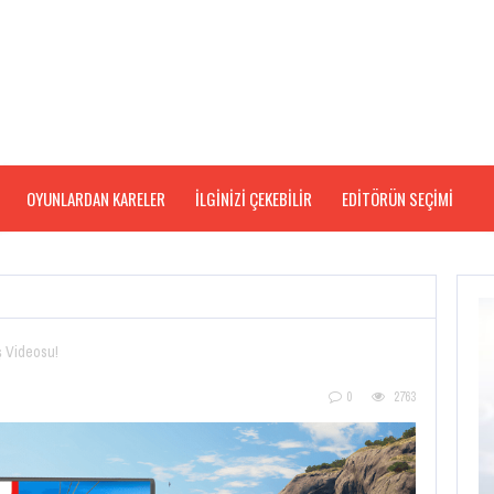
OYUNLARDAN KARELER
İLGİNİZİ ÇEKEBİLİR
EDITÖRÜN SEÇIMI
ş Videosu!
0
2763