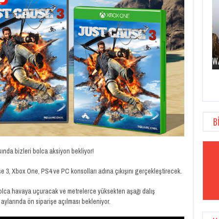
B
ında bizleri bolca aksiyon bekliyor!
se 3, Xbox One, PS4 ve PC konsolları adına çıkışını gerçekleştirecek.
bolca havaya uçuracak ve metrelerce yüksekten aşağı dalış
ylarında ön siparişe açılması bekleniyor.