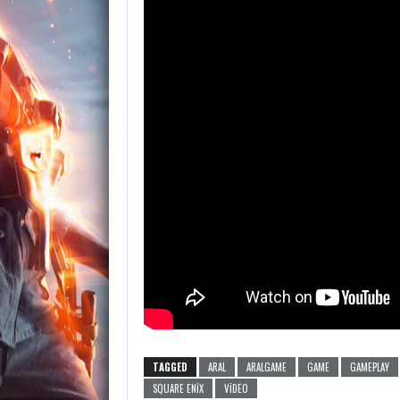
TAGGED
ARAL
ARALGAME
GAME
GAMEPLAY
SQUARE ENIX
VIDEO