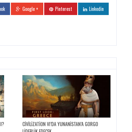
ook
Google +
Pinterest
Linkedin
MI?
CIVILIZATION VI’DA YUNANISTAN’A GORGO
LIDERLIK EDECEK