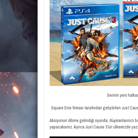
Serinin yeni halkas
Square Enix firması tarafından geliştirilen Just Cau
Aksiyonun dibine gelindiği oyunda, düşmanlarınızı 
yapacaksınız. Ayrıca Just Cause 3’ün ülkemizde yaz a