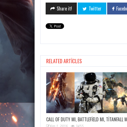
Share it!
Twitter
Faceb
RELATED ARTICLES
CALL OF DUTY MI, BATTLEFIELD MI, TITANFALL 
Kas 1, 2016
3455