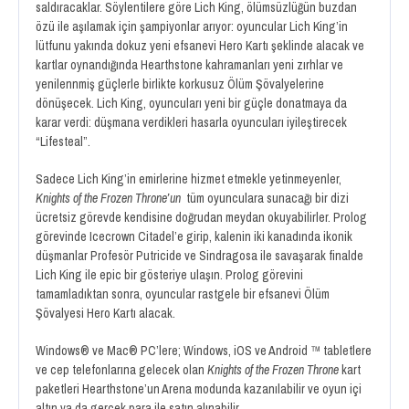
saldıracaklar. Söylentilere göre Lich King, ölümsüzlüğün buzdan
özü ile aşılamak için şampiyonlar arıyor: oyuncular Lich King’in
lütfunu yakında dokuz yeni efsanevi Hero Kartı şeklinde alacak ve
kartlar oynandığında Hearthstone kahramanları yeni zırhlar ve
yenilennmiş güçlerle birlikte korkusuz Ölüm Şövalyelerine
dönüşecek. Lich King, oyuncuları yeni bir güçle donatmaya da
karar verdi: düşmana verdikleri hasarla oyuncuları iyileştirecek
“Lifesteal”.
Sadece Lich King’in emirlerine hizmet etmekle yetinmeyenler,
Knights of the Frozen Throne’un
tüm oyunculara sunacağı bir dizi
ücretsiz görevde kendisine doğrudan meydan okuyabilirler. Prolog
görevinde Icecrown Citadel’e girip, kalenin iki kanadında ikonik
düşmanlar Profesör Putricide ve Sindragosa ile savaşarak finalde
Lich King ile epic bir gösteriye ulaşın. Prolog görevini
tamamladıktan sonra, oyuncular rastgele bir efsanevi Ölüm
Şövalyesi Hero Kartı alacak.
Windows® ve Mac® PC’lere; Windows, iOS ve Android ™ tabletlere
ve cep telefonlarına gelecek olan
Knights of the Frozen Throne
kart
paketleri Hearthstone’un Arena modunda kazanılabilir ve oyun içi
altın ya da gerçek para ile satın alınabilir.