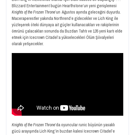
Blizzard Entertainment bugün Hearthstone’un yeni genişlemesi
Knights of the Frozen Throne
’un Ağustos ayında geleceğini duyurdu.
Maceraperestler yakında Northrend’e gidecekler ve Lich King ile
yüzleşerek öteki dünyaya ait güçler kullanacakları ve rakiplerinin
ömrünü çalacakları sonunda da Buzdan Tahtı ve 135 yeni kartı elde
etmek için Icecrown Citadel’a yükselecekleri Ölüm Şövalyeleri
olarak yetişecekler.
Knights of the Frozen Throne
’da oyuncular runic büyünün yasaklı
gücü arayışında Lich King’in buzdan kalesi Icecrown Citadel’e