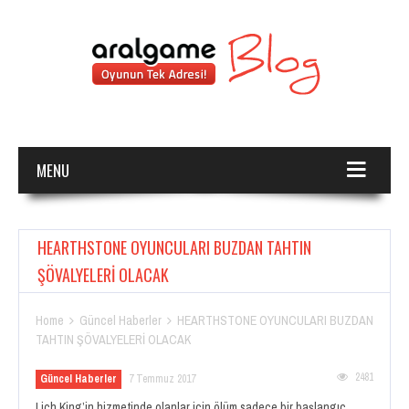
MENU
HEARTHSTONE OYUNCULARI BUZDAN TAHTIN
ŞÖVALYELERİ OLACAK
Home
Güncel Haberler
HEARTHSTONE OYUNCULARI BUZDAN


TAHTIN ŞÖVALYELERİ OLACAK
2481
Güncel Haberler
7 Temmuz 2017
Lich King’in hizmetinde olanlar için ölüm sadece bir başlangıç. . . .