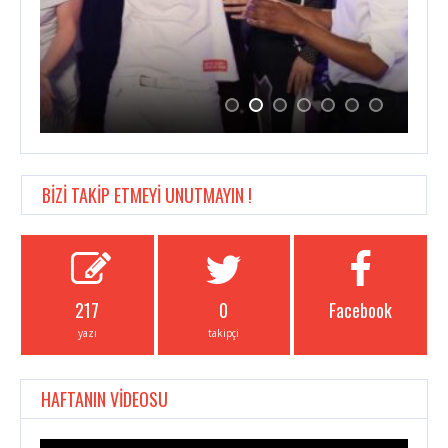
BİZİ TAKİP ETMEYİ UNUTMAYIN !
217
0
Facebook
yazı
takipçi
HAFTANIN VİDEOSU