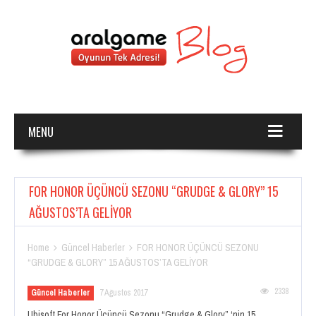
MENU
FOR HONOR ÜÇÜNCÜ SEZONU “GRUDGE & GLORY” 15
AĞUSTOS’TA GELİYOR
Home
Güncel Haberler
FOR HONOR ÜÇÜNCÜ SEZONU


“GRUDGE & GLORY” 15 AĞUSTOS’TA GELİYOR
2338
Güncel Haberler
7 Ağustos 2017
Ubisoft For Honor Üçüncü Sezonu “Grudge & Glory” ‘nin 15