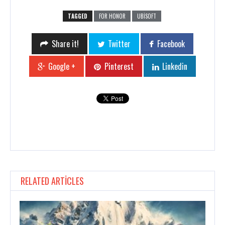
TAGGED
FOR HONOR
UBISOFT
Share it!
Twitter
Facebook
Google +
Pinterest
Linkedin
RELATED ARTICLES