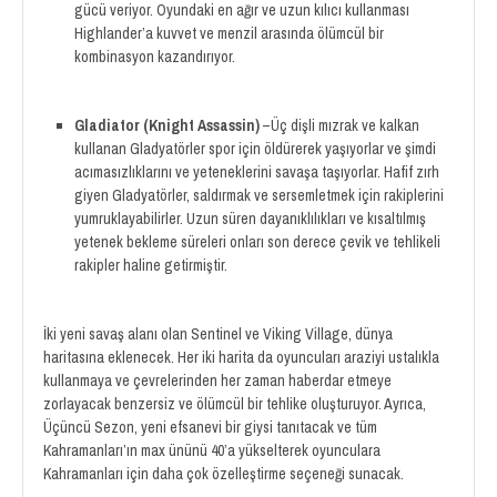
gücü veriyor. Oyundaki en ağır ve uzun kılıcı kullanması
Highlander’a kuvvet ve menzil arasında ölümcül bir
kombinasyon kazandırıyor.
Gladiator (Knight Assassin)
–Üç dişli mızrak ve kalkan
kullanan Gladyatörler spor için öldürerek yaşıyorlar ve şimdi
acımasızlıklarını ve yeteneklerini savaşa taşıyorlar. Hafif zırh
giyen Gladyatörler, saldırmak ve sersemletmek için rakiplerini
yumruklayabilirler. Uzun süren dayanıklılıkları ve kısaltılmış
yetenek bekleme süreleri onları son derece çevik ve tehlikeli
rakipler haline getirmiştir.
İki yeni savaş alanı olan Sentinel ve Viking Village, dünya
haritasına eklenecek. Her iki harita da oyuncuları araziyi ustalıkla
kullanmaya ve çevrelerinden her zaman haberdar etmeye
zorlayacak benzersiz ve ölümcül bir tehlike oluşturuyor. Ayrıca,
Üçüncü Sezon, yeni efsanevi bir giysi tanıtacak ve tüm
Kahramanları’ın max ününü 40’a yükselterek oyunculara
Kahramanları için daha çok özelleştirme seçeneği sunacak.