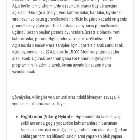
Ağustos’ta tüm platformlarda eşzamanlı olarak başlatılacağını
açıkladı. “Grudge & Glory”, yeni kahramanlar, haritalar, kıyafetler,
sıralı oyun ve oyun güncellemeleri birlikte bugüne kadarki en geniş
güncellemeyi getiriyor. Tüm haritalar ve oynanış güncellemeleri
Üçüncü Sezon başlangıcında oyunculara ücretsiz olacak. Yeni
kahramanlar, gururlu Highlander ve korkusuz Gladyatör, 15
Ağustos’da Season Pass sahipleri için ücretsiz olarak sunulacak,
diğer oyuncular ise 22 Ağustos’ta 15.000 Steel karşılığında satın
alabilecek. Üçüncü sezonun çıkışı For Honor’un geliştirme
programının ilk adımı olacak, Kasım ayında bir sezon daha
yayınlanacak.
Şövalyeler, Vikingler ve Samurai arasındaki bitmeyen savaşa iki
yeni ölümcül kahraman katılıyor.
Highlander (Viking Hybrid)
– Highlander, iki farklı dövüş
şekli arasında geçiş yapabilen kahramanlardır. Savunma
formları karşı atak ve değiş tokuş darbelerine olanak sağlarken
saldırgan formları ölümcül saldırılarını yaparken blok yapma