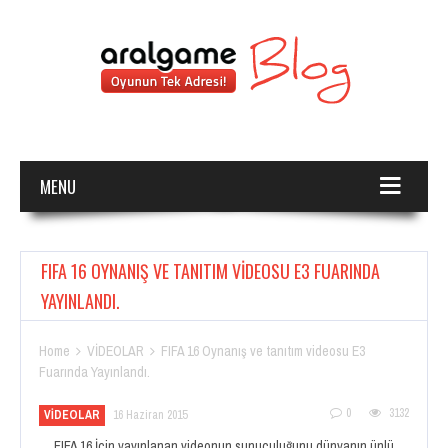
MENU
FIFA 16 OYNANIŞ VE TANITIM VIDEOSU E3 FUARINDA
YAYINLANDI.
Home
VİDEOLAR
FIFA 16 Oynanış ve tanıtım videosu E3


Fuarında Yayınlandı.
0
3132
VİDEOLAR
16 Haziran 2015
FIFA 16 İçin yayınlanan videonun sunuculuğunu dünyanın ünlü