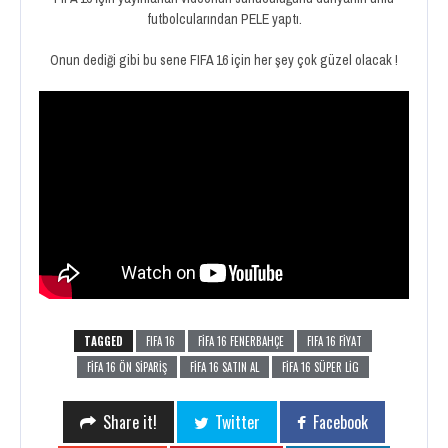
futbolcularından PELE yaptı.
Onun dediği gibi bu sene FIFA 16 için her şey çok güzel olacak !
TAGGED
FIFA 16
FIFA 16 FENERBAHÇE
FIFA 16 FİYAT
FIFA 16 ÖN SIPARIŞ
FIFA 16 SATIN AL
FIFA 16 SÜPER LIG
Share it!
Twitter
Facebook