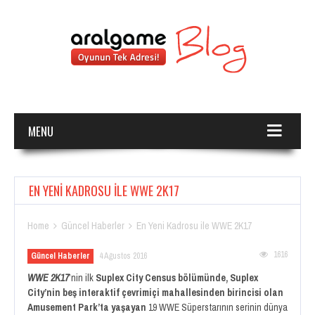
MENU
EN YENI KADROSU ILE WWE 2K17
Home
Güncel Haberler
En Yeni Kadrosu ile WWE 2K17


1616
Güncel Haberler
4 Ağustos 2016
WWE 2K17
’nin ilk
Suplex City Census
bölümünde, Suplex
City’nin beş interaktif çevrimiçi mahallesinden birincisi olan
Amusement Park’ta yaşayan
19 WWE Süperstarının serinin dünya