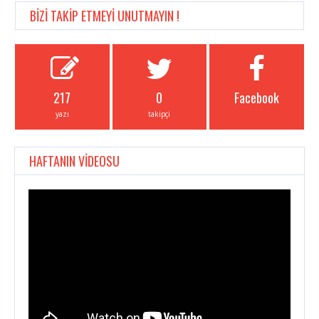
BİZİ TAKİP ETMEYİ UNUTMAYIN !
217
0
Facebook
yazı
takipçi
HAFTANIN VİDEOSU