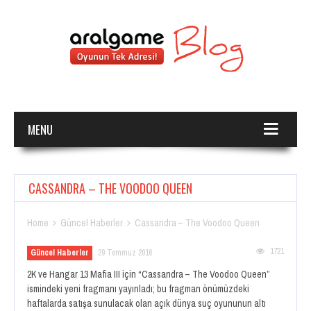
MENU
CASSANDRA – THE VOODOO QUEEN
Home
Güncel Haberler
Cassandra – The Voodoo Queen


1721
Güncel Haberler
29 Temmuz 2016
2K ve Hangar 13 Mafia III için “Cassandra – The Voodoo Queen”
ismindeki yeni fragmanı yayınladı; bu fragman önümüzdeki
haftalarda satışa sunulacak olan açık dünya suç oyununun altı