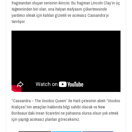
fragmandan oluşan serisinin ikincisi. Bu fragman Lincoln Clay’in üç
teğmeninden biri olan, ona İtalyan mafyasını çökertmesinde
yardımcı olmak için katılan gizemli ve acımasız Cassandra’yı
tanıtıyor.
“Cassandra – The Voodoo Queen” ile Haiti çetesinin alımlı “Voodoo
Kraliçesi”nin amaçları hakkında bilgi sahibi olacak ve New
Bordeaux’daki insan ticaretini ne pahasına olursa olsun yok etmek
için yaptığı acımasız planları göreceksiniz.