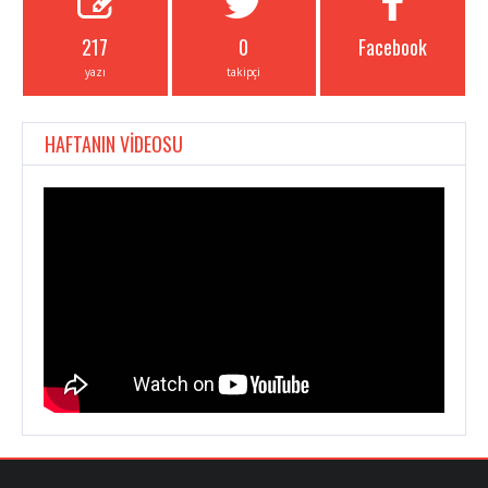
217
0
Facebook
yazı
takipçi
HAFTANIN VİDEOSU