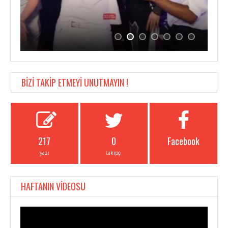
BİZİ TAKİP ETMEYİ UNUTMAYIN !
217
0
Facebook
yazı
takipçi
HAFTANIN VİDEOSU