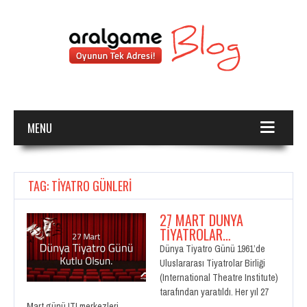
MENU
TAG: TIYATRO GÜNLERI
27 MART DÜNYA
TİYATROLAR…
Dünya Tiyatro Günü 1961’de
Uluslararası Tiyatrolar Birliği
(International Theatre Institute)
tarafından yaratıldı. Her yıl 27
Mart günü ITI merkezleri…