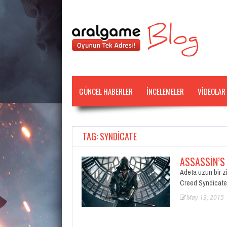
GÜNCEL HABERLER
İNCELEMELER
VİDEOLAR
TAG: SYNDICATE
ASSASSIN’S
Adeta uzun bir zi
Creed Syndicate” 
May 13, 2015