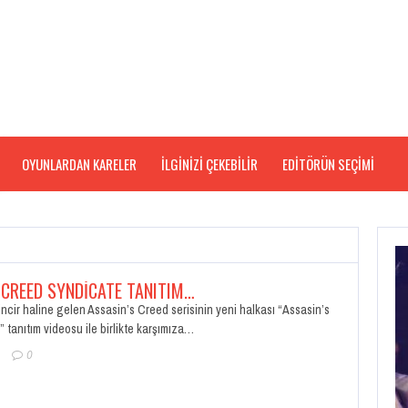
OYUNLARDAN KARELER
İLGİNİZİ ÇEKEBİLİR
EDITÖRÜN SEÇIMI
 CREED SYNDICATE TANITIM…
ncir haline gelen Assasin’s Creed serisinin yeni halkası “Assasin’s
tanıtım videosu ile birlikte karşımıza…
0