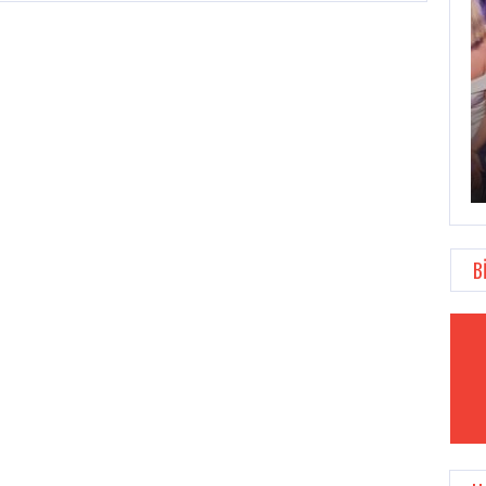
OVERWATCH ANNIVERSARY KUTLAMALARI 22
MAYIS’TA…
B