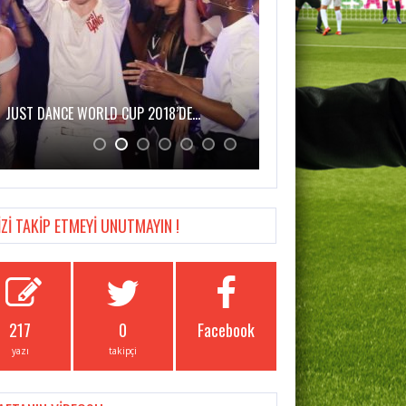
JUST DANCE WORLD CUP 2018’DE…
MASSIVE ENTERTAINMEN
2…
İZİ TAKİP ETMEYİ UNUTMAYIN !
217
0
Facebook
yazı
takipçi