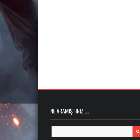
NE ARAMIŞTINIZ ….
Search
for: