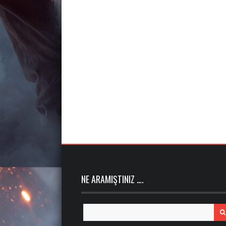
NE ARAMIŞTINIZ ….
Search
for: