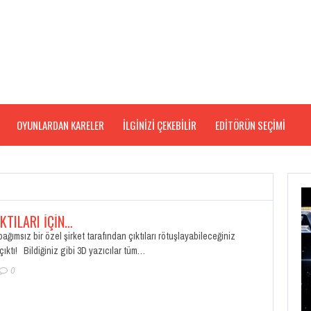
OYUNLARDAN KARELER
İLGİNİZİ ÇEKEBİLİR
EDITÖRÜN SEÇIMI
IKTILARI İÇIN…
bağımsız bir özel şirket tarafından çıktıları rötuşlayabileceğiniz
çıktı! Bildiğiniz gibi 3D yazıcılar tüm…
0