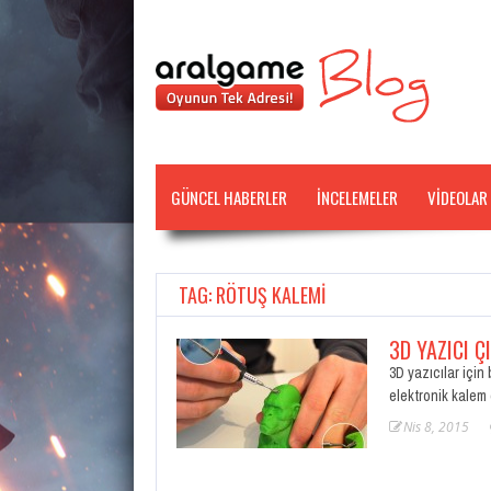
GÜNCEL HABERLER
İNCELEMELER
VİDEOLAR
TAG: RÖTUŞ KALEMI
3D YAZICI Ç
3D yazıcılar için 
elektronik kalem 
Nis 8, 2015