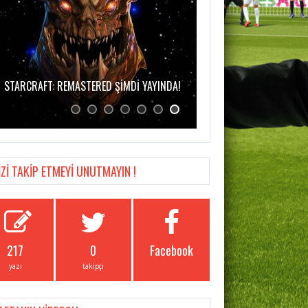
STARCRAFT: REMASTERED ŞİMDİ YAYINDA!
İZİ TAKİP ETMEYİ UNUTMAYIN !
217
0
Facebook
yazı
takipçi