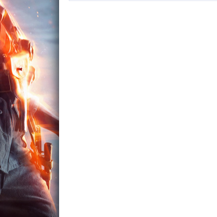
KOÇ ÜNIVERSITESI-KAMP18’DE JUST DANCE
STEEP ROAD TO THE OL
2018…