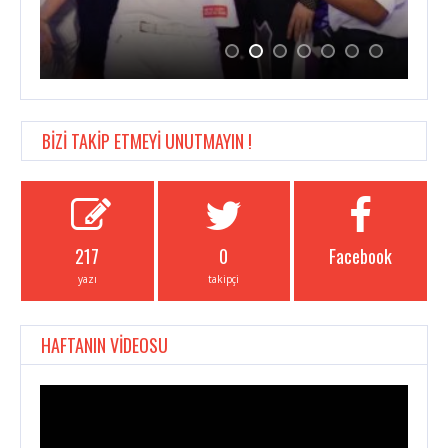
BİZİ TAKİP ETMEYİ UNUTMAYIN !
217
0
Facebook
yazı
takipçi
HAFTANIN VİDEOSU