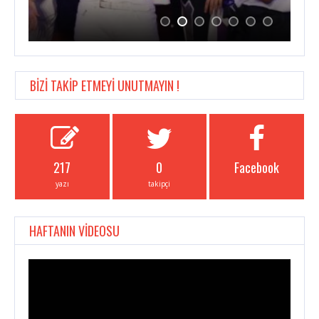
BİZİ TAKİP ETMEYİ UNUTMAYIN !
217
0
Facebook
yazı
takipçi
HAFTANIN VİDEOSU