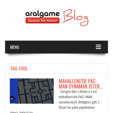
MENU
TAG: FOOL
MAHALLENIZDE PAC-
MAN OYNAMAK İSTER…
Google’dan 1 Nisan’a özel
mahallenizde PAC-MAN
oynama keyfi. Bildiğiniz gibi 1
Nisan’da şaka yapılmadan
olmaz, hele ki bu…