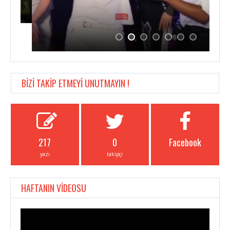
BİZİ TAKİP ETMEYİ UNUTMAYIN !
217
0
Facebook
yazı
takipçi
HAFTANIN VİDEOSU