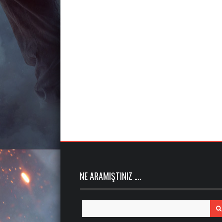
NE ARAMIŞTINIZ ….
Search
for: