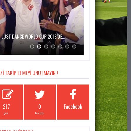
JUST DANCE WORLD CUP 2018’DE…
MASSIVE ENTERTAINMEN
2…
İZİ TAKİP ETMEYİ UNUTMAYIN !
217
0
Facebook
yazı
takipçi