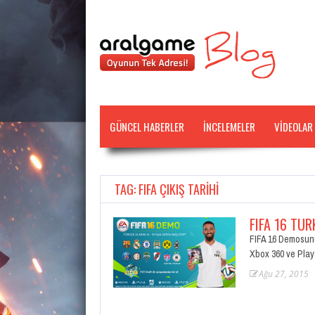
GÜNCEL HABERLER
İNCELEMELER
VİDEOLAR
TAG: FIFA ÇIKIŞ TARIHI
FIFA 16 TÜ
FIFA 16 Demosun
Xbox 360 ve Play
Ağu 27, 2015