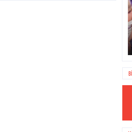
OVERWATCH ANNIVERSARY KUTLAMALARI 22
MAYIS’TA…
B