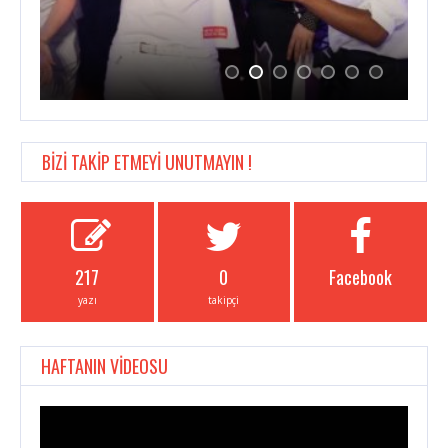
BİZİ TAKİP ETMEYİ UNUTMAYIN !
217
0
Facebook
yazı
takipçi
HAFTANIN VİDEOSU