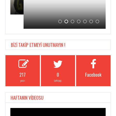
BİZİ TAKİP ETMEYİ UNUTMAYIN !
217
0
Facebook
yazı
takipçi
HAFTANIN VİDEOSU