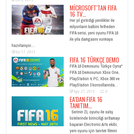
MICROSOFT’TAN FIFA
16 TV…
Her yıl getirdiği yenilikler ile
milyonların kalbini fetheden
FIFA serisi, yeni oyunu FIFA 16
ile yıla damgasını vurmaya
hazırlanıyor.…
Eyl 17, 2015
FIFA 16 TÜRKÇE DEMO
FIFA 16 Demosunu Türkçe Oyna*
FIFA 16 Demosunun Xbox One,
PlayStation 4, PC, Xbox 360 ve
PlayStation 3 konsollarında…
Ağu 27, 2015
0
EA’DAN FIFA 16
TANITIM…
Serinin 21. oyunu ile satış
listelerinde birinciliği sırtlamayı
başaran Electronic Arts ekibi,
yeni oyunu için tanıtım filmini