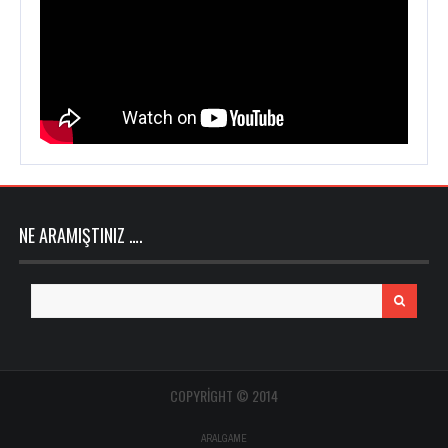
NE ARAMIŞTINIZ ….
Search
for:
COPYRIGHT © 2014
ARALGAME