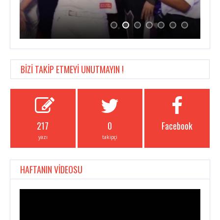
BİZİ TAKİP ETMEYİ UNUTMAYIN !
217
0
Facebook
yazı
takipçi
HAFTANIN VİDEOSU