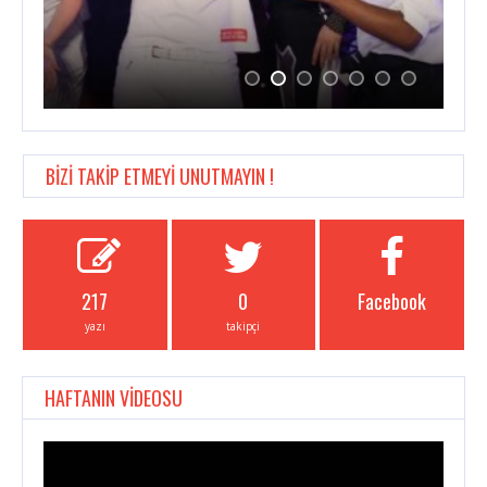
BİZİ TAKİP ETMEYİ UNUTMAYIN !
217
0
Facebook
yazı
takipçi
HAFTANIN VİDEOSU